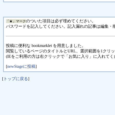
のついた項目は必ず埋めてください。
「★」マーク
パスワードを記入してください。記入漏れの記事は編集・
投稿に便利な bookmarklet を用意しました。
閲覧しているページのタイトルとURL、選択範囲を1クリ
(IEをご利用の方は右クリックで「お気に入り」に入れてく
[
newStageに投稿
]
[
トップに戻る
]