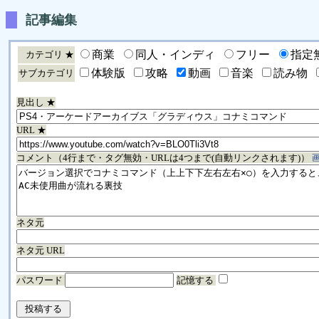
記事編集
商業
同人・インディ
フリー
指定
カテゴリ ★
体験版
攻略
動画
音楽
読み物
サブカテゴリ
見出し ★
URL ★
コメント（4行まで・タグ無効・URLは4つまで(自動リンクされます)）
ネタ元
ネタ元 URL
パスワード
記憶する