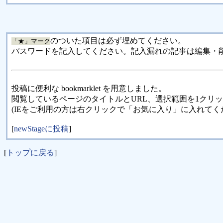
のついた項目は必ず埋めてください。
「★」マーク
パスワードを記入してください。記入漏れの記事は編集・
投稿に便利な bookmarklet を用意しました。
閲覧しているページのタイトルとURL、選択範囲を1クリ
(IEをご利用の方は右クリックで「お気に入り」に入れてく
[
newStageに投稿
]
[
トップに戻る
]