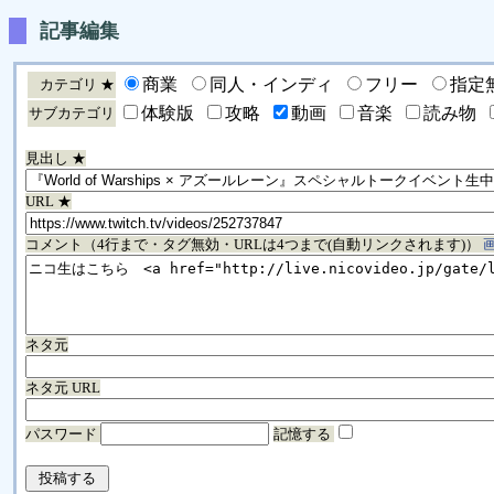
記事編集
商業
同人・インディ
フリー
指定
カテゴリ ★
体験版
攻略
動画
音楽
読み物
サブカテゴリ
見出し ★
URL ★
コメント（4行まで・タグ無効・URLは4つまで(自動リンクされます)）
ネタ元
ネタ元 URL
パスワード
記憶する