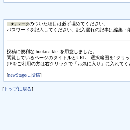
のついた項目は必ず埋めてください。
「★」マーク
パスワードを記入してください。記入漏れの記事は編集・
投稿に便利な bookmarklet を用意しました。
閲覧しているページのタイトルとURL、選択範囲を1クリ
(IEをご利用の方は右クリックで「お気に入り」に入れてく
[
newStageに投稿
]
[
トップに戻る
]