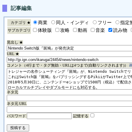
記事編集
商業
同人・インディ
フリー
指定
カテゴリ ★
体験版
攻略
動画
音楽
読み物
サブカテゴリ
見出し ★
URL ★
コメント（4行まで・タグ無効・URLは4つまで(自動リンクされます)）
ネタ元
ネタ元 URL
パスワード
記憶する