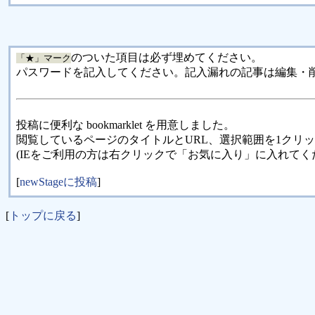
のついた項目は必ず埋めてください。
「★」マーク
パスワードを記入してください。記入漏れの記事は編集・
投稿に便利な bookmarklet を用意しました。
閲覧しているページのタイトルとURL、選択範囲を1クリ
(IEをご利用の方は右クリックで「お気に入り」に入れてく
[
newStageに投稿
]
[
トップに戻る
]