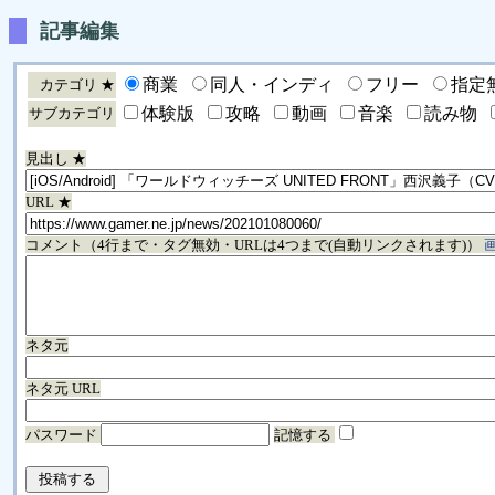
記事編集
商業
同人・インディ
フリー
指定
カテゴリ ★
体験版
攻略
動画
音楽
読み物
サブカテゴリ
見出し ★
URL ★
コメント（4行まで・タグ無効・URLは4つまで(自動リンクされます)）
ネタ元
ネタ元 URL
パスワード
記憶する