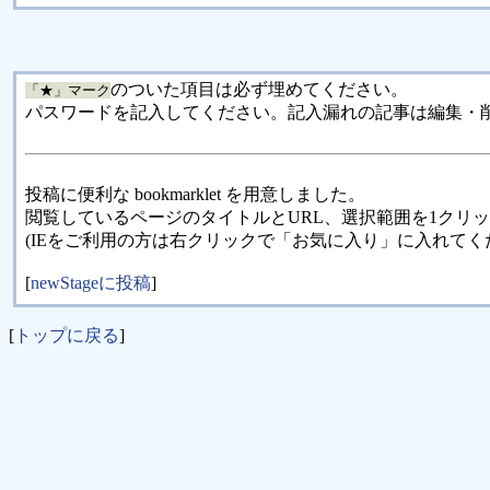
のついた項目は必ず埋めてください。
「★」マーク
パスワードを記入してください。記入漏れの記事は編集・
投稿に便利な bookmarklet を用意しました。
閲覧しているページのタイトルとURL、選択範囲を1クリ
(IEをご利用の方は右クリックで「お気に入り」に入れてく
[
newStageに投稿
]
[
トップに戻る
]