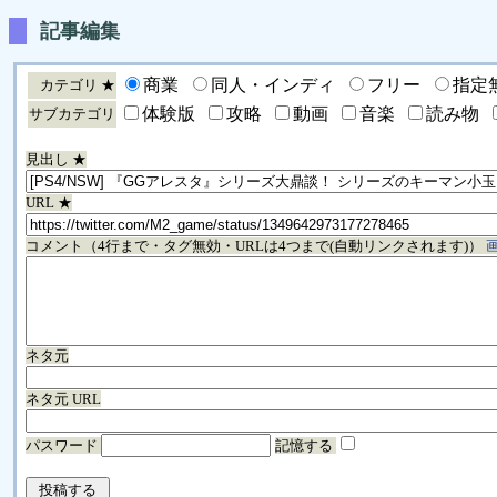
記事編集
商業
同人・インディ
フリー
指定
カテゴリ ★
体験版
攻略
動画
音楽
読み物
サブカテゴリ
見出し ★
URL ★
コメント（4行まで・タグ無効・URLは4つまで(自動リンクされます)）
ネタ元
ネタ元 URL
パスワード
記憶する