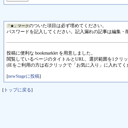
のついた項目は必ず埋めてください。
「★」マーク
パスワードを記入してください。記入漏れの記事は編集・
投稿に便利な bookmarklet を用意しました。
閲覧しているページのタイトルとURL、選択範囲を1クリ
(IEをご利用の方は右クリックで「お気に入り」に入れてく
[
newStageに投稿
]
[
トップに戻る
]