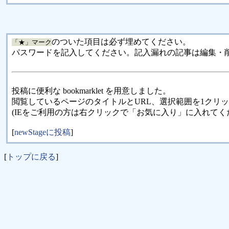
のついた項目は必ず埋めてください。
「★」マーク
パスワードを記入してください。記入漏れの記事は編集・
投稿に便利な bookmarklet を用意しました。
閲覧しているページのタイトルとURL、選択範囲を1クリ
(IEをご利用の方は右クリックで「お気に入り」に入れてく
[
newStageに投稿
]
[
トップに戻る
]