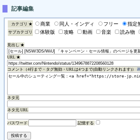
記事編集
商業
同人・インディ
フリー
指定
カテゴリ ★
体験版
攻略
動画
音楽
読み物
サブカテゴリ
見出し ★
URL ★
コメント（4行まで・タグ無効・URLは4つまで(自動リンクされます)）
ネタ元
ネタ元 URL
パスワード
記憶する