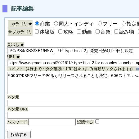
記事編集
商業
同人・インディ
フリー
指定
カテゴリ ★
体験版
攻略
動画
音楽
読み物
サブカテゴリ
見出し ★
URL ★
コメント（4行まで・タグ無効・URLは4つまで(自動リンクされます)）
ネタ元
ネタ元 URL
パスワード
記憶する