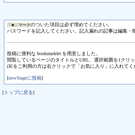
のついた項目は必ず埋めてください。
「★」マーク
パスワードを記入してください。記入漏れの記事は編集・
投稿に便利な bookmarklet を用意しました。
閲覧しているページのタイトルとURL、選択範囲を1クリ
(IEをご利用の方は右クリックで「お気に入り」に入れてく
[
newStageに投稿
]
[
トップに戻る
]