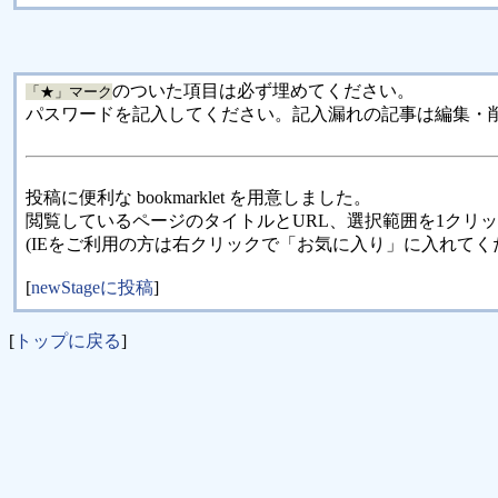
のついた項目は必ず埋めてください。
「★」マーク
パスワードを記入してください。記入漏れの記事は編集・
投稿に便利な bookmarklet を用意しました。
閲覧しているページのタイトルとURL、選択範囲を1クリ
(IEをご利用の方は右クリックで「お気に入り」に入れてく
[
newStageに投稿
]
[
トップに戻る
]