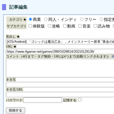
記事編集
商業
同人・インディ
フリー
指定
カテゴリ ★
体験版
攻略
動画
音楽
読み物
サブカテゴリ
見出し ★
URL ★
コメント（4行まで・タグ無効・URLは4つまで(自動リンクされます)）
ネタ元
ネタ元 URL
パスワード
記憶する