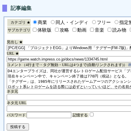
記事編集
商業
同人・インディ
フリー
指定
カテゴリ ★
体験版
攻略
動画
音楽
読み物
サブカテゴリ
見出し ★
URL ★
コメント（4行まで・タグ無効・URLは4つまで(自動リンクされます)）
ネタ元
ネタ元 URL
パスワード
記憶する