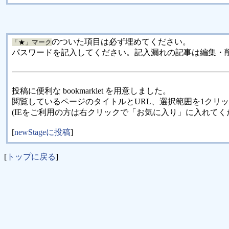
のついた項目は必ず埋めてください。
「★」マーク
パスワードを記入してください。記入漏れの記事は編集・
投稿に便利な bookmarklet を用意しました。
閲覧しているページのタイトルとURL、選択範囲を1クリ
(IEをご利用の方は右クリックで「お気に入り」に入れてく
[
newStageに投稿
]
[
トップに戻る
]