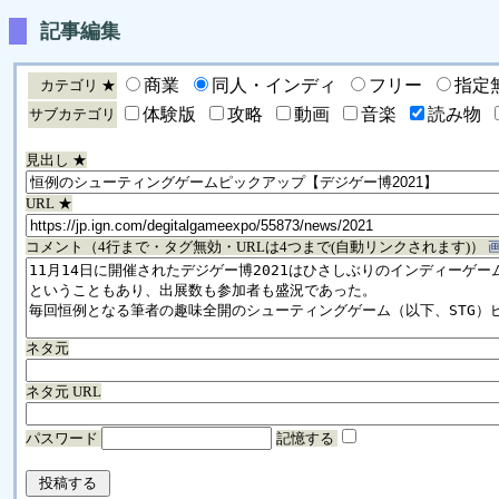
記事編集
商業
同人・インディ
フリー
指定
カテゴリ ★
体験版
攻略
動画
音楽
読み物
サブカテゴリ
見出し ★
URL ★
コメント（4行まで・タグ無効・URLは4つまで(自動リンクされます)）
ネタ元
ネタ元 URL
パスワード
記憶する