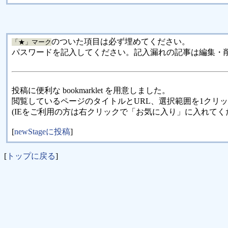
のついた項目は必ず埋めてください。
「★」マーク
パスワードを記入してください。記入漏れの記事は編集・
投稿に便利な bookmarklet を用意しました。
閲覧しているページのタイトルとURL、選択範囲を1クリ
(IEをご利用の方は右クリックで「お気に入り」に入れてく
[
newStageに投稿
]
[
トップに戻る
]