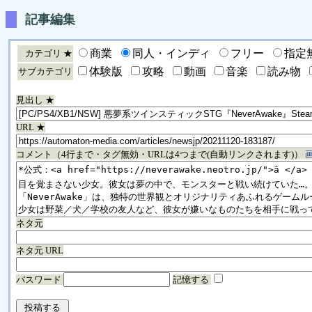
記事編集
商業
同人・インディ
フリー
指定
カテゴリ ★
体験版
攻略
動画
音楽
読み物
サブカテゴリ
見出し ★
URL ★
コメント（4行まで・タグ無効・URLは4つまで(自動リンクされます)）
ネタ元
ネタ元 URL
パスワード
記憶する