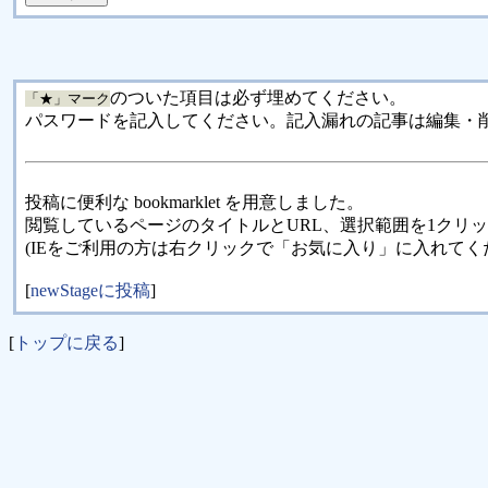
のついた項目は必ず埋めてください。
「★」マーク
パスワードを記入してください。記入漏れの記事は編集・
投稿に便利な bookmarklet を用意しました。
閲覧しているページのタイトルとURL、選択範囲を1クリ
(IEをご利用の方は右クリックで「お気に入り」に入れてく
[
newStageに投稿
]
[
トップに戻る
]