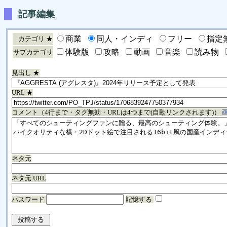
記事編集
商業
同人・インディ
フリー
指定
カテゴリ ★
体験版
攻略
動画
音楽
読み物
サブカテゴリ
見出し ★
URL ★
コメント（4行まで・タグ無効・URLは4つまで(自動リンクされます)）
ネタ元
ネタ元 URL
パスワード
記憶する