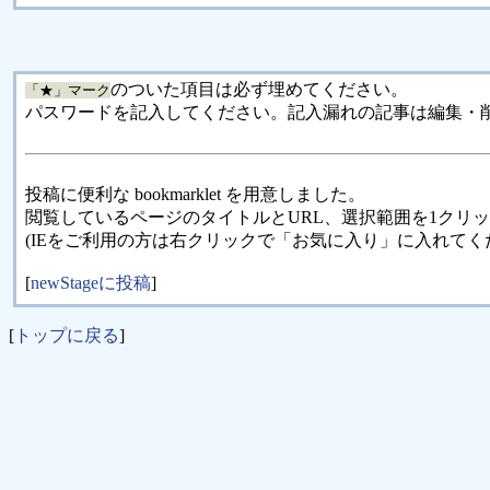
のついた項目は必ず埋めてください。
「★」マーク
パスワードを記入してください。記入漏れの記事は編集・
投稿に便利な bookmarklet を用意しました。
閲覧しているページのタイトルとURL、選択範囲を1クリ
(IEをご利用の方は右クリックで「お気に入り」に入れてく
[
newStageに投稿
]
[
トップに戻る
]