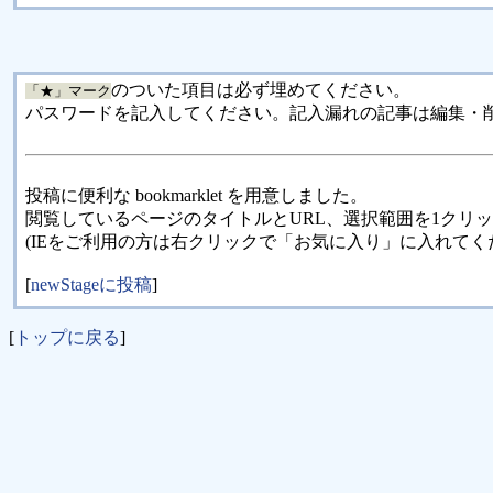
のついた項目は必ず埋めてください。
「★」マーク
パスワードを記入してください。記入漏れの記事は編集・
投稿に便利な bookmarklet を用意しました。
閲覧しているページのタイトルとURL、選択範囲を1クリ
(IEをご利用の方は右クリックで「お気に入り」に入れてく
[
newStageに投稿
]
[
トップに戻る
]