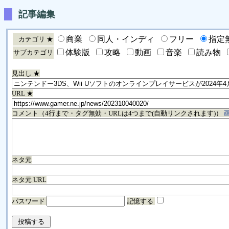
記事編集
商業
同人・インディ
フリー
指定
カテゴリ ★
体験版
攻略
動画
音楽
読み物
サブカテゴリ
見出し ★
URL ★
コメント（4行まで・タグ無効・URLは4つまで(自動リンクされます)）
ネタ元
ネタ元 URL
パスワード
記憶する