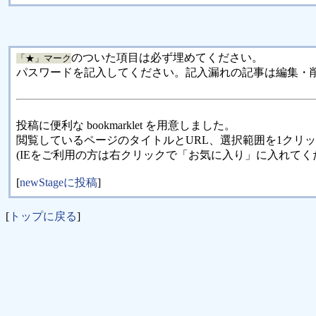
のついた項目は必ず埋めてください。
「★」マーク
パスワードを記入してください。記入漏れの記事は編集・
投稿に便利な bookmarklet を用意しました。
閲覧しているページのタイトルとURL、選択範囲を1クリ
(IEをご利用の方は右クリックで「お気に入り」に入れてく
[
newStageに投稿
]
[
トップに戻る
]