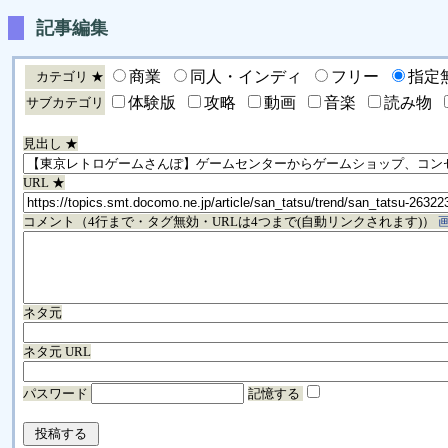
記事編集
商業
同人・インディ
フリー
指定
カテゴリ ★
体験版
攻略
動画
音楽
読み物
サブカテゴリ
見出し ★
URL ★
コメント（4行まで・タグ無効・URLは4つまで(自動リンクされます)）
ネタ元
ネタ元 URL
パスワード
記憶する