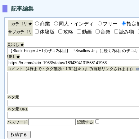
記事編集
商業
同人・インディ
フリー
指定
カテゴリ ★
体験版
攻略
動画
音楽
読み物
サブカテゴリ
見出し ★
URL ★
コメント（4行まで・タグ無効・URLは4つまで(自動リンクされます)）
ネタ元
ネタ元 URL
パスワード
記憶する