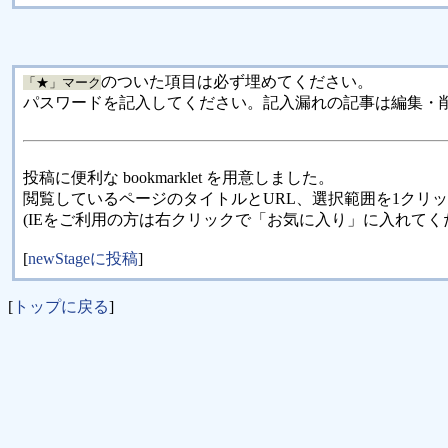
のついた項目は必ず埋めてください。
「★」マーク
パスワードを記入してください。記入漏れの記事は編集・
投稿に便利な bookmarklet を用意しました。
閲覧しているページのタイトルとURL、選択範囲を1クリ
(IEをご利用の方は右クリックで「お気に入り」に入れてく
[
newStageに投稿
]
[
トップに戻る
]