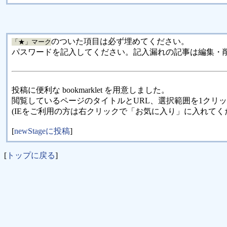
のついた項目は必ず埋めてください。
「★」マーク
パスワードを記入してください。記入漏れの記事は編集・
投稿に便利な bookmarklet を用意しました。
閲覧しているページのタイトルとURL、選択範囲を1クリ
(IEをご利用の方は右クリックで「お気に入り」に入れてく
[
newStageに投稿
]
[
トップに戻る
]