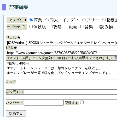
記事編集
商業
同人・インディ
フリー
指定
カテゴリ ★
体験版
攻略
動画
音楽
読み物
サブカテゴリ
見出し ★
URL ★
コメント（4行まで・タグ無効・URLは4つまで(自動リンクされます)）
ネタ元
ネタ元 URL
パスワード
記憶する