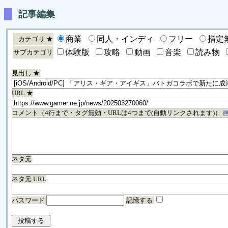
記事編集
商業
同人・インディ
フリー
指定
カテゴリ ★
体験版
攻略
動画
音楽
読み物
サブカテゴリ
見出し ★
URL ★
コメント（4行まで・タグ無効・URLは4つまで(自動リンクされます)）
ネタ元
ネタ元 URL
パスワード
記憶する