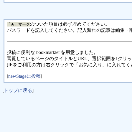
のついた項目は必ず埋めてください。
「★」マーク
パスワードを記入してください。記入漏れの記事は編集・
投稿に便利な bookmarklet を用意しました。
閲覧しているページのタイトルとURL、選択範囲を1クリ
(IEをご利用の方は右クリックで「お気に入り」に入れてく
[
newStageに投稿
]
[
トップに戻る
]