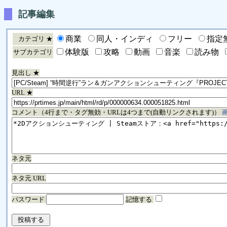
記事編集
商業
同人・インディ
フリー
指定
カテゴリ ★
体験版
攻略
動画
音楽
読み物
サブカテゴリ
見出し ★
URL ★
コメント（4行まで・タグ無効・URLは4つまで(自動リンクされます)）
ネタ元
ネタ元 URL
パスワード
記憶する