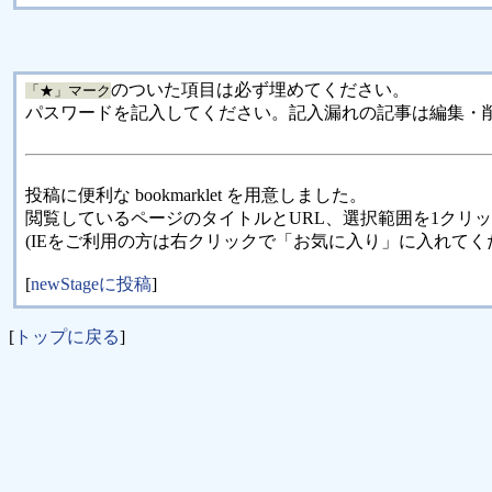
のついた項目は必ず埋めてください。
「★」マーク
パスワードを記入してください。記入漏れの記事は編集・
投稿に便利な bookmarklet を用意しました。
閲覧しているページのタイトルとURL、選択範囲を1クリ
(IEをご利用の方は右クリックで「お気に入り」に入れてく
[
newStageに投稿
]
[
トップに戻る
]