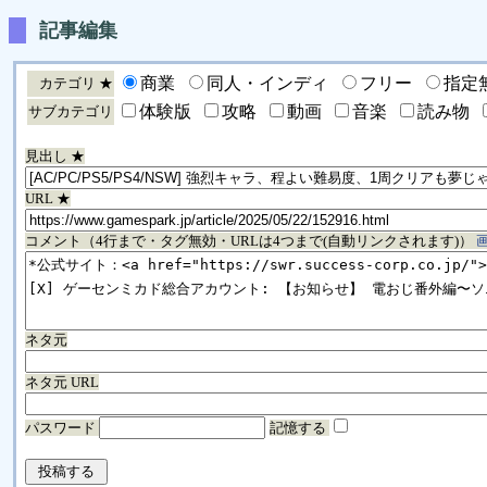
記事編集
商業
同人・インディ
フリー
指定
カテゴリ ★
体験版
攻略
動画
音楽
読み物
サブカテゴリ
見出し ★
URL ★
コメント（4行まで・タグ無効・URLは4つまで(自動リンクされます)）
ネタ元
ネタ元 URL
パスワード
記憶する