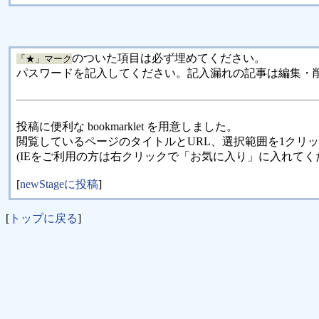
のついた項目は必ず埋めてください。
「★」マーク
パスワードを記入してください。記入漏れの記事は編集・
投稿に便利な bookmarklet を用意しました。
閲覧しているページのタイトルとURL、選択範囲を1クリ
(IEをご利用の方は右クリックで「お気に入り」に入れてく
[
newStageに投稿
]
[
トップに戻る
]