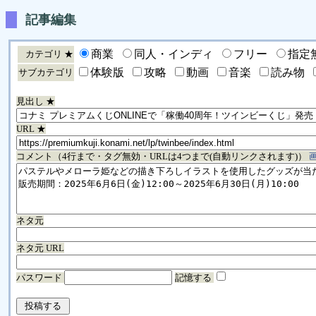
記事編集
商業
同人・インディ
フリー
指定
カテゴリ ★
体験版
攻略
動画
音楽
読み物
サブカテゴリ
見出し ★
URL ★
コメント（4行まで・タグ無効・URLは4つまで(自動リンクされます)）
ネタ元
ネタ元 URL
パスワード
記憶する