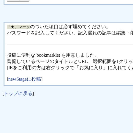
のついた項目は必ず埋めてください。
「★」マーク
パスワードを記入してください。記入漏れの記事は編集・
投稿に便利な bookmarklet を用意しました。
閲覧しているページのタイトルとURL、選択範囲を1クリ
(IEをご利用の方は右クリックで「お気に入り」に入れてく
[
newStageに投稿
]
[
トップに戻る
]