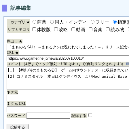
記事編集
商業
同人・インディ
フリー
指定
カテゴリ ★
体験版
攻略
動画
音楽
読み物
サブカテゴリ
見出し ★
URL ★
コメント（4行まで・タグ無効・URLは4つまで(自動リンクされます)）
ネタ元
ネタ元 URL
パスワード
記憶する