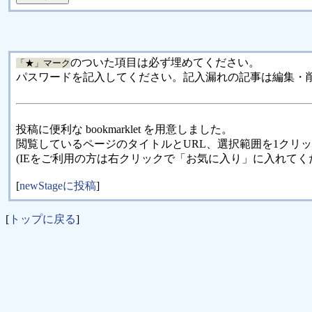
のついた項目は必ず埋めてください。
「★」マーク
パスワードを記入してください。記入漏れの記事は編集・
投稿に便利な bookmarklet を用意しました。
閲覧しているページのタイトルとURL、選択範囲を1クリ
(IEをご利用の方は右クリックで「お気に入り」に入れてく
[
newStageに投稿
]
[
トップに戻る
]