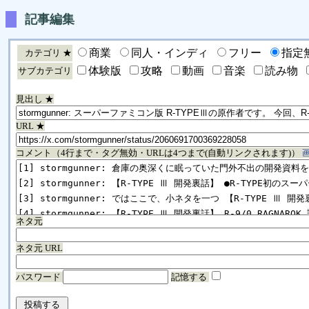
記事編集
商業
同人・インディ
フリー
指定
カテゴリ ★
体験版
攻略
動画
音楽
読み物
サブカテゴリ
見出し ★
URL ★
コメント（4行まで・タグ無効・URLは4つまで(自動リンクされます)）
ネタ元
ネタ元 URL
パスワード
記憶する