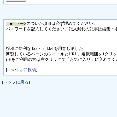
のついた項目は必ず埋めてください。
「★」マーク
パスワードを記入してください。記入漏れの記事は編集・
投稿に便利な bookmarklet を用意しました。
閲覧しているページのタイトルとURL、選択範囲を1クリ
(IEをご利用の方は右クリックで「お気に入り」に入れてく
[
newStageに投稿
]
[
トップに戻る
]