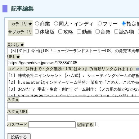
記事編集
商業
同人・インディ
フリー
指定
カテゴリ ★
体験版
攻略
動画
音楽
読み物
サブカテゴリ
見出し ★
URL ★
コメント（4行まで・タグ無効・URLは4つまで(自動リンクされます)）
ネタ元
ネタ元 URL
パスワード
記憶する