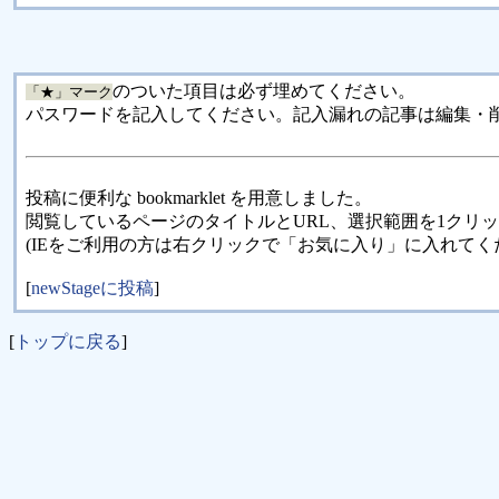
のついた項目は必ず埋めてください。
「★」マーク
パスワードを記入してください。記入漏れの記事は編集・
投稿に便利な bookmarklet を用意しました。
閲覧しているページのタイトルとURL、選択範囲を1クリ
(IEをご利用の方は右クリックで「お気に入り」に入れてく
[
newStageに投稿
]
[
トップに戻る
]