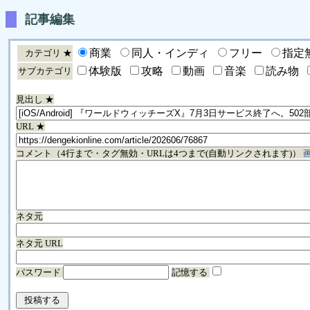
記事編集
商業
同人・インディ
フリー
指定
カテゴリ ★
体験版
攻略
動画
音楽
読み物
サブカテゴリ
見出し ★
URL ★
コメント（4行まで・タグ無効・URLは4つまで(自動リンクされます)）
ネタ元
ネタ元 URL
パスワード
記憶する