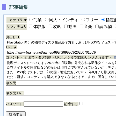
記事編集
商業
同人・インディ
フリー
指定
カテゴリ ★
体験版
攻略
動画
音楽
読み物
サブカテゴリ
見出し ★
URL ★
コメント（4行まで・タグ無効・URLは4つまで(自動リンクされます)）
ネタ元
ネタ元 URL
パスワード
記憶する