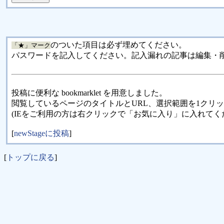
のついた項目は必ず埋めてください。
「★」マーク
パスワードを記入してください。記入漏れの記事は編集・
投稿に便利な bookmarklet を用意しました。
閲覧しているページのタイトルとURL、選択範囲を1クリ
(IEをご利用の方は右クリックで「お気に入り」に入れてく
[
newStageに投稿
]
[
トップに戻る
]