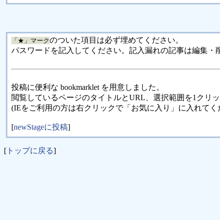
のついた項目は必ず埋めてください。
「★」マーク
パスワードを記入してください。記入漏れの記事は編集・
投稿に便利な bookmarklet を用意しました。
閲覧しているページのタイトルとURL、選択範囲を1クリ
(IEをご利用の方は右クリックで「お気に入り」に入れてく
[
newStageに投稿
]
[
トップに戻る
]