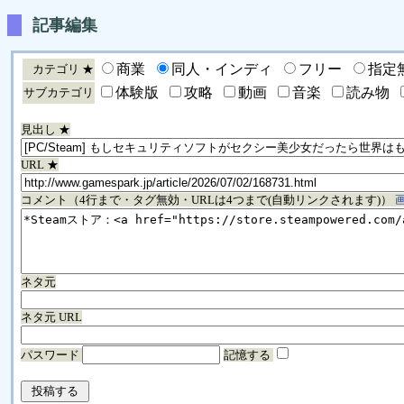
記事編集
商業
同人・インディ
フリー
指定
カテゴリ ★
体験版
攻略
動画
音楽
読み物
サブカテゴリ
見出し ★
URL ★
コメント（4行まで・タグ無効・URLは4つまで(自動リンクされます)）
ネタ元
ネタ元 URL
パスワード
記憶する