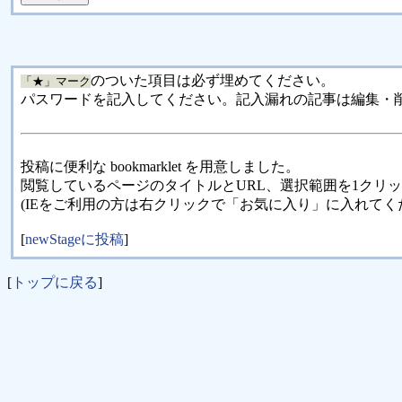
のついた項目は必ず埋めてください。
「★」マーク
パスワードを記入してください。記入漏れの記事は編集・
投稿に便利な bookmarklet を用意しました。
閲覧しているページのタイトルとURL、選択範囲を1クリ
(IEをご利用の方は右クリックで「お気に入り」に入れてく
[
newStageに投稿
]
[
トップに戻る
]