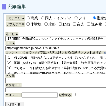
記事編集
商業
同人・インディ
フリー
指定
カテゴリ ★
体験版
攻略
動画
音楽
読み物
サブカテゴリ
見出し ★
URL ★
コメント（4行まで・タグ無効・URLは4つまで(自動リンクされます)）
ネタ元
ネタ元 URL
パスワード
記憶する