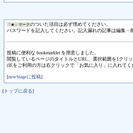
のついた項目は必ず埋めてください。
「★」マーク
パスワードを記入してください。記入漏れの記事は編集・
投稿に便利な bookmarklet を用意しました。
閲覧しているページのタイトルとURL、選択範囲を1クリ
(IEをご利用の方は右クリックで「お気に入り」に入れてく
[
newStageに投稿
]
[
トップに戻る
]