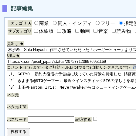
記事編集
商業
同人・インディ
フリー
指定
カテゴリ ★
体験版
攻略
動画
音楽
読み物
サブカテゴリ
見出し ★
URL ★
コメント（4行まで・タグ無効・URLは4つまで(自動リンクされます)）
ネタ元
ネタ元 URL
パスワード
記憶する