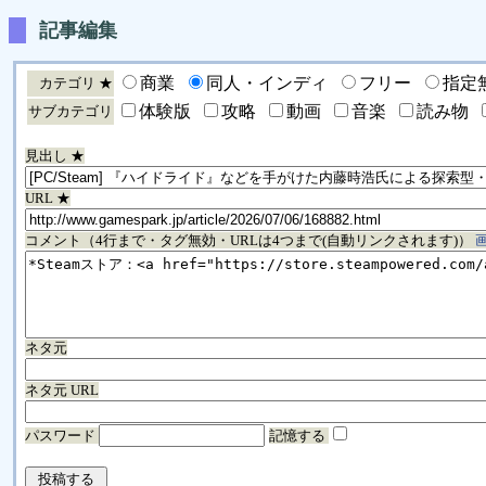
記事編集
商業
同人・インディ
フリー
指定
カテゴリ ★
体験版
攻略
動画
音楽
読み物
サブカテゴリ
見出し ★
URL ★
コメント（4行まで・タグ無効・URLは4つまで(自動リンクされます)）
ネタ元
ネタ元 URL
パスワード
記憶する