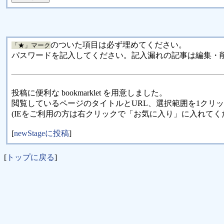
のついた項目は必ず埋めてください。
「★」マーク
パスワードを記入してください。記入漏れの記事は編集・
投稿に便利な bookmarklet を用意しました。
閲覧しているページのタイトルとURL、選択範囲を1クリ
(IEをご利用の方は右クリックで「お気に入り」に入れてく
[
newStageに投稿
]
[
トップに戻る
]