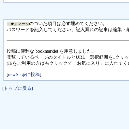
のついた項目は必ず埋めてください。
「★」マーク
パスワードを記入してください。記入漏れの記事は編集・
投稿に便利な bookmarklet を用意しました。
閲覧しているページのタイトルとURL、選択範囲を1クリ
(IEをご利用の方は右クリックで「お気に入り」に入れてく
[
newStageに投稿
]
[
トップに戻る
]