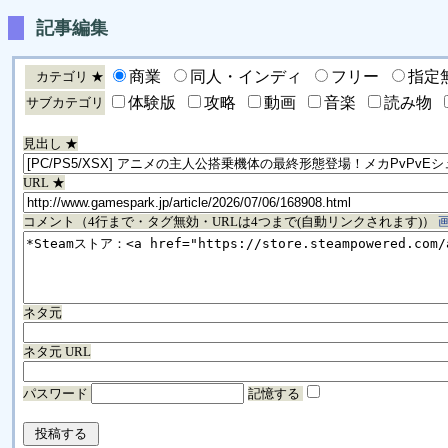
記事編集
商業
同人・インディ
フリー
指定
カテゴリ ★
体験版
攻略
動画
音楽
読み物
サブカテゴリ
見出し ★
URL ★
コメント（4行まで・タグ無効・URLは4つまで(自動リンクされます)）
ネタ元
ネタ元 URL
パスワード
記憶する