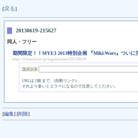
戻る
[
]
20130619-215627
同人・フリー
期間限定！！MYE3 2013特別企画 『Miki:Wars』ついに
http://d.hatena.ne.jp/legasysware/20130618
コメント
URLは 2個 まで。(自動リンク)
それより多いとエラーになるので注意してください。
[
編集
] [
削除
]