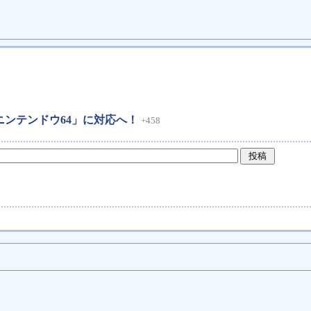
ニンテンドウ64」に対応へ！
+458