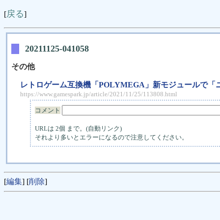
戻る
[
]
20211125-041058
その他
レトロゲーム互換機「POLYMEGA」新モジュールで「
https://www.gamespark.jp/article/2021/11/25/113808.html
コメント
URLは 2個 まで。(自動リンク)
それより多いとエラーになるので注意してください。
[
編集
] [
削除
]