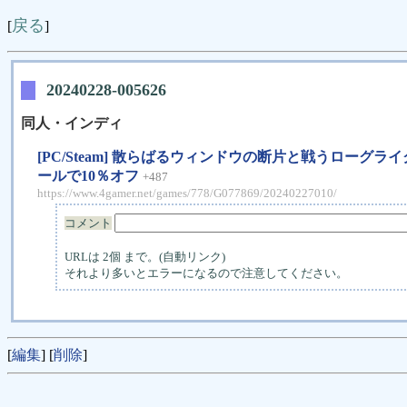
戻る
[
]
20240228-005626
同人・インディ
[PC/Steam] 散らばるウィンドウの断片と戦うローグライク
ールで10％オフ
+487
https://www.4gamer.net/games/778/G077869/20240227010/
コメント
URLは 2個 まで。(自動リンク)
それより多いとエラーになるので注意してください。
[
編集
] [
削除
]