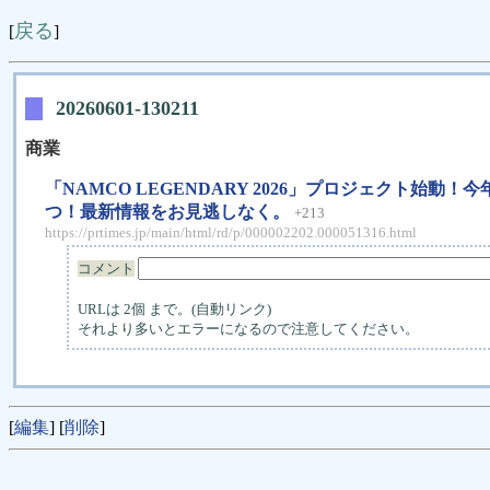
戻る
[
]
20260601-130211
商業
「NAMCO LEGENDARY 2026」プロジェク
つ！最新情報をお見逃しなく。
+213
https://prtimes.jp/main/html/rd/p/000002202.000051316.html
コメント
URLは 2個 まで。(自動リンク)
それより多いとエラーになるので注意してください。
[
編集
] [
削除
]