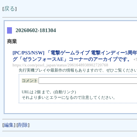
戻る
[
]
20260602-181304
商業
[PC/PS5/NSW] 「電撃ゲームライブ 電撃インディー5
グ「ゼランフォースAE」コーナーのアーカイブです。
+
https://x.com/pixel_japan/status/2061648938902720768
先行実機プレイや最新作の情報もありますので、ぜひご覧くださ
コメント
URLは 2個 まで。(自動リンク)
それより多いとエラーになるので注意してください。
[
編集
] [
削除
]