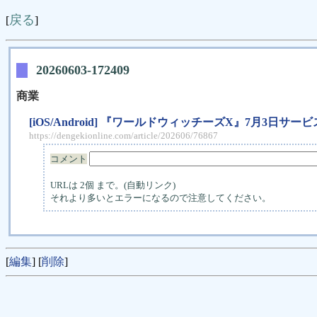
戻る
[
]
20260603-172409
商業
[iOS/Android] 『ワールドウィッチーズX』7月3日
https://dengekionline.com/article/202606/76867
コメント
URLは 2個 まで。(自動リンク)
それより多いとエラーになるので注意してください。
[
編集
] [
削除
]