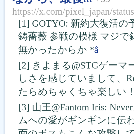
https://x.com/pixel_japan/sta
[1] GOTYO: 新約大
鋳薔薇 参戦の模様 マジ
無かったからか *
â
[2] きよまる@STGゲー
しさを感じていまして、Rollin
たらめちゃくちゃ楽しい！ 「
[3] 山王@Fantom Iris
ムへの愛がギンギンに伝わ
面のボスもこんな攻撃して