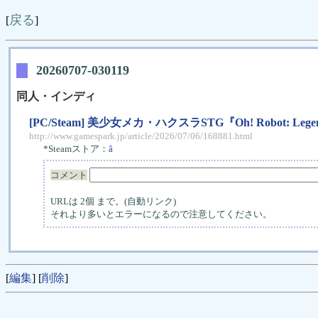
戻る
[
]
20260707-030119
同人・インディ
[PC/Steam] 美少女メカ・ハクスラSTG『Oh! Robot
http://www.gamespark.jp/article/2026/07/06/168881.html
*Steamストア：
â
コメント
URLは 2個 まで。(自動リンク)
それより多いとエラーになるので注意してください。
[
編集
] [
削除
]