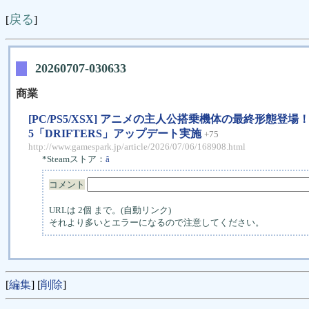
戻る
[
]
20260707-030633
商業
[PC/PS5/XSX] アニメの主人公搭乗機体の最終形態登場！メカ
5「DRIFTERS」アップデート実施
+75
http://www.gamespark.jp/article/2026/07/06/168908.html
*Steamストア：
â
コメント
URLは 2個 まで。(自動リンク)
それより多いとエラーになるので注意してください。
[
編集
] [
削除
]