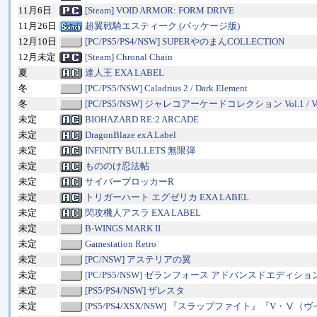
11月6日
[Steam] VOID ARMOR: FORM DRIVE
11月26日
超翼戦騎エスティーク (パッケージ版)
12月10日
[PC/PS5/PS4/NSW] SUPERやのまんCOLLECTION
12月未定
[Steam] Chronal Chain
夏
達人王 EXA LABEL
冬
[PC/PS5/NSW] Caladrius 2 / Dark Element
冬
[PC/PS5/NSW] ジャレコアーケードコレクション Vol.1 / Vo
未定
BIOHAZARD RE:2 ARCADE
未定
DragonBlaze exA Label
未定
INFINITY BULLETS 無限弾
未定
もののけ忍法帖
未定
サイバーブロッカーR
未定
トリガーハート エグゼリカ EXA LABEL
未定
閃攻機人アスラ EXA LABEL
未定
B-WINGS MARK II
未定
Gamestation Retro
未定
[PC/NSW] アステリアの翼
未定
[PC/PS5/NSW] ゼランフォース アドバンスドエディショ
未定
[PS5/PS4/NSW] ザレスタ
未定
[PS5/PS4/XSX/NSW] 『スラップファイト』『V