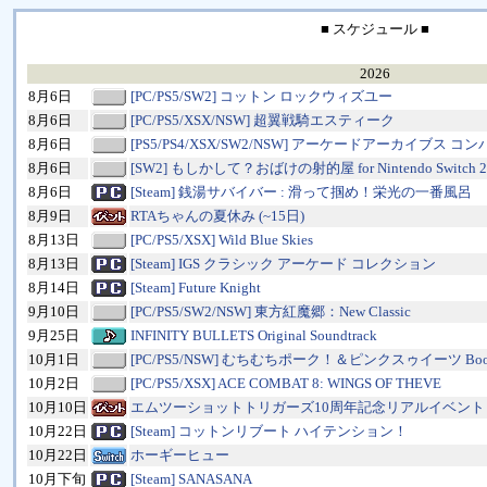
■ スケジュール ■
2026
8月6日
[PC/PS5/SW2] コットン ロックウィズユー
8月6日
[PC/PS5/XSX/NSW] 超翼戦騎エスティーク
8月6日
[PS5/PS4/XSX/SW2/NSW] アーケードアーカイブス 
8月6日
[SW2] もしかして？おばけの射的屋 for Nintendo Switch 2
8月6日
[Steam] 銭湯サバイバー : 滑って掴め！栄光の一番風呂
8月9日
RTAちゃんの夏休み (~15日)
8月13日
[PC/PS5/XSX] Wild Blue Skies
8月13日
[Steam] IGS クラシック アーケード コレクション
8月14日
[Steam] Future Knight
9月10日
[PC/PS5/SW2/NSW] 東方紅魔郷：New Classic
9月25日
INFINITY BULLETS Original Soundtrack
10月1日
[PC/PS5/NSW] むちむちポーク！＆ピンクスゥイーツ Boos
10月2日
[PC/PS5/XSX] ACE COMBAT 8: WINGS OF THEVE
10月10日
エムツーショットトリガーズ10周年記念リアルイベント
10月22日
[Steam] コットンリブート ハイテンション！
10月22日
ホーギーヒュー
10月下旬
[Steam] SANASANA