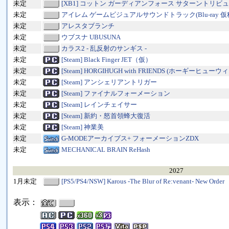
未定
[XB1] コットン ガーディアンフォース サターントリビ
未定
アイレム ゲームビジュアルサウンドトラック(Blu-ray 仮
未定
アレスタブランチ
未定
ウブスナ UBUSUNA
未定
カラス2 - 乱反射のサンギス -
未定
[Steam] Black Finger JET（仮）
未定
[Steam] HORGIHUGH with FRIENDS (ホーギーヒュ
未定
[Steam] アンシェリアントリガー
未定
[Steam] ファイナルフォーメーション
未定
[Steam] レインチェイサー
未定
[Steam] 新約・怒首領蜂大復活
未定
[Steam] 神業美
未定
G-MODEアーカイブス+ フォーメーションZDX
未定
MECHANICAL BRAIN ReHash
2027
1月未定
[PS5/PS4/NSW] Karous -The Blur of Re:venant- New Order
表示：