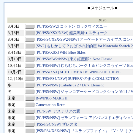
■ スケジュール ■
2026
8月6日
[PC/PS5/SW2] コットン ロックウィズユー
8月6日
[PC/PS5/XSX/NSW] 超翼戦騎エスティーク
8月6日
[PS5/PS4/XSX/SW2/NSW] アーケードアーカイブス 
8月6日
[SW2] もしかして？おばけの射的屋 for Nintendo Switch 2
8月13日
[PC/PS5/XSX] Wild Blue Skies
9月10日
[PC/PS5/SW2/NSW] 東方紅魔郷：New Classic
10月1日
[PC/PS5/NSW] むちむちポーク！＆ピンクスゥイーツ Boos
10月2日
[PC/PS5/XSX] ACE COMBAT 8: WINGS OF THEVE
12月10日
[PC/PS5/PS4/NSW] SUPERやのまんCOLLECTION
冬
[PC/PS5/NSW] Caladrius 2 / Dark Element
冬
[PC/PS5/NSW] ジャレコアーケードコレクション Vol.1 / Vo
未定
B-WINGS MARK II
未定
Gamestation Retro
未定
[PC/NSW] アステリアの翼
未定
[PC/PS5/NSW] ゼランフォース アドバンスドエディショ
未定
[PS5/PS4/NSW] ザレスタ
未定
[PS5/PS4/XSX/NSW] 『スラップファイト』『V