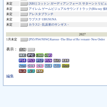
未定
[XB1] コットン ガーディアンフォース サターントリビ
未定
アイレム ゲームビジュアルサウンドトラック(Blu-ray 仮
未定
アレスタブランチ
未定
ウブスナ UBUSUNA
未定
カラス2 - 乱反射のサンギス -
2027
1月未定
[PS5/PS4/NSW] Karous -The Blur of Re:venant- New Order
表示：
編集