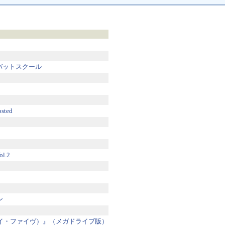
コンバットスクール
ted
l.2
ン
・Ⅴ（ヴイ・ファイヴ）』（メガドライブ版）