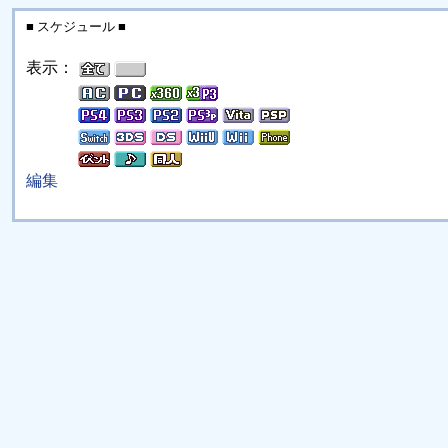
■ スケジュール ■
表示：
編集