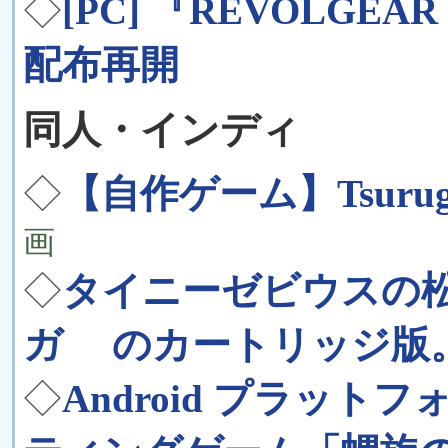
◇
[PC] 『REVOLGEAR
配布再開
同人・インディ
◇
【自作ゲーム】Tsurugi N
画
◇
タイニーゼビウスの
ガ のカートリッジ版
◇
Android プラッ