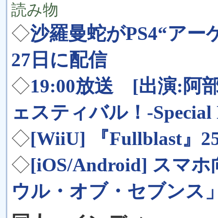
読み物
◇
沙羅曼蛇がPS4“アー
27日に配信
◇
19:00放送 [出演:
ェスティバル！-Special Ni
◇
[WiiU] 『Fullblast』
◇
[iOS/Android]
ウル・オブ・セブンス