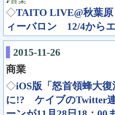
音楽
◇
TAITO LIVE@秋葉
ィーバロン 12/4か
2015-11-26
商業
◇
iOS版「怒首領蜂大復
に!? ケイブのTwitt
ーンが11月28日18：0