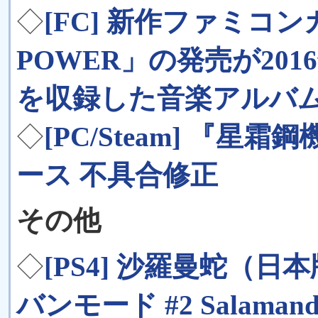
◇
[FC] 新作ファミコンカ
POWER」の発売が20
を収録した音楽アルバ
◇
[PC/Steam] 『星霜
ース 不具合修正
その他
◇
[PS4] 沙羅曼蛇（
バンモード #2 Salamander