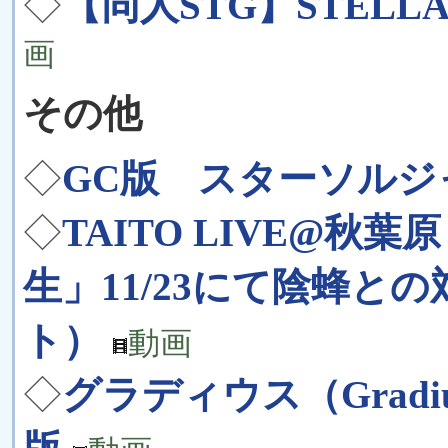
◇
【同人STG】STELLA
画
その他
◇
GC版 スターソルジャ
◇
TAITO LIVE@秋
生」11/23にて陰蜂と
ト）
動画
◇
グラディウス（Gradi