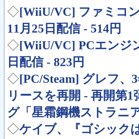
◇
[WiiU/VC] ファ
11月25日配信 - 514円
◇
[WiiU/VC] PCエ
日配信 - 823円
◇
[PC/Steam] グ
リースを再開 - 再開第1
グ「星霜鋼機ストラニ
◇
ケイブ、『ゴシック