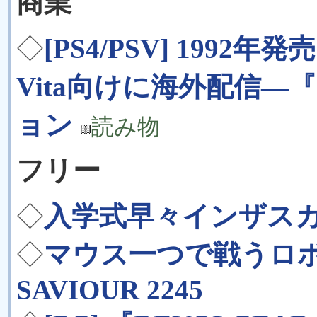
商業
◇
[PS4/PSV] 1992年発売
Vita向けに海外配信
ョン
読み物
フリー
◇
入学式早々インザスカ
◇
マウス一つで戦うロボ
SAVIOUR 2245