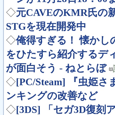
◇
元CAVEのKMR氏
STGを現在開発中
◇
俺得すぎる！ 懐かし
をひたすら紹介するディ
が面白そう - ねとらぼ
◇
[PC/Steam] 『虫
ンキングの改善など
◇
[3DS] 「セガ3D