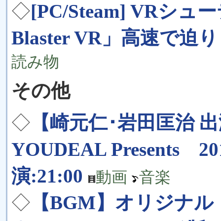
◇
[PC/Steam] VRシ
Blaster VR」高速
読み物
その他
◇
【崎元仁･岩田匡治 
YOUDEAL Presents 201
演:21:00
動画
音楽
◇
【BGM】オリジナ