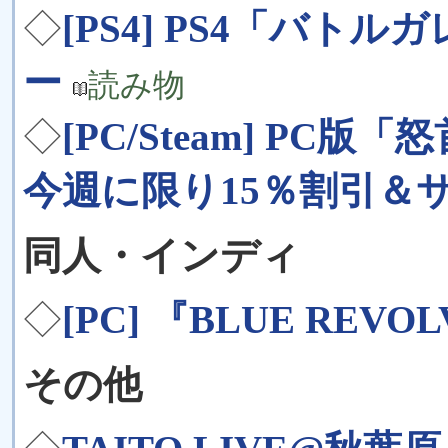
◇
[PS4] PS4「バトル
ー
読み物
◇
[PC/Steam] P
今週に限り15％割引＆
同人・インディ
◇
[PC] 『BLUE REVO
その他