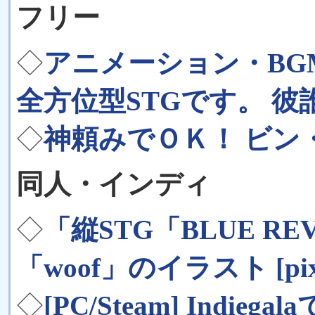
フリー
◇
アニメーション・B
全方位型STGです。 彼
◇
神頼みでＯＫ！ ビン
同人・インディ
◇
「縦STG「BLUE R
「woof」のイラスト [pix
◇
[PC/Steam] Indiega