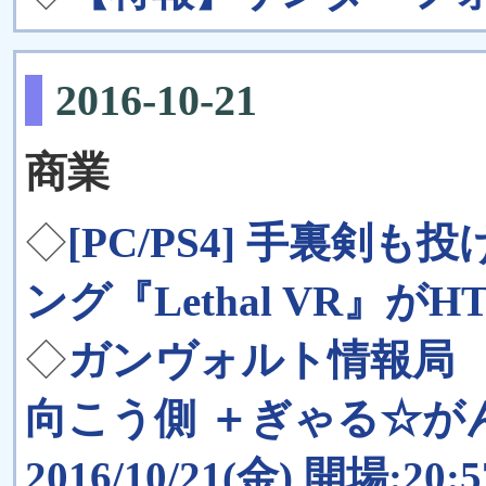
2016-10-21
商業
◇
[PC/PS4] 手裏剣
ング『Lethal VR』がHT
◇
ガンヴォルト情報局
向こう側 ＋ぎゃる☆
2016/10/21(金) 開場:20: