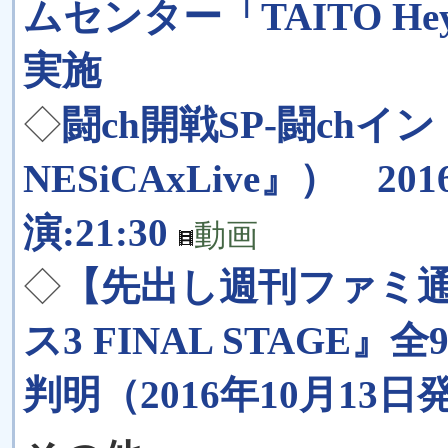
ムセンター「TAITO 
実施
◇
闘ch開戦SP-闘chイン
NESiCAxLive』） 2016/
演:21:30
動画
◇
【先出し週刊ファミ通
ス3 FINAL STAG
判明（2016年10月13