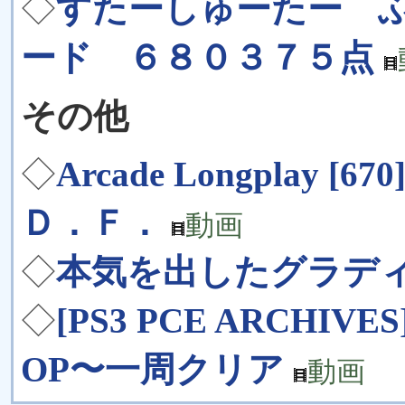
◇
すたーしゅーたー 
ード ６８０３７５点
その他
◇
Arcade Longplay [670
Ｄ．Ｆ．
動画
◇
本気を出したグラデ
◇
[PS3 PCE ARCHIVES
OP〜一周クリア
動画