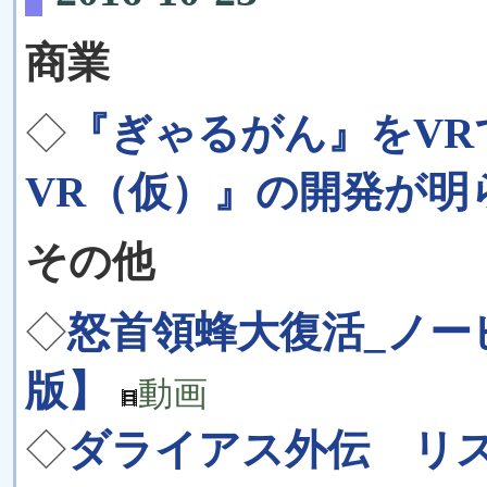
商業
◇
『ぎゃるがん』をVR
VR（仮）』の開発が明
その他
◇
怒首領蜂大復活_ノービス
版】
動画
◇
ダライアス外伝 リスク