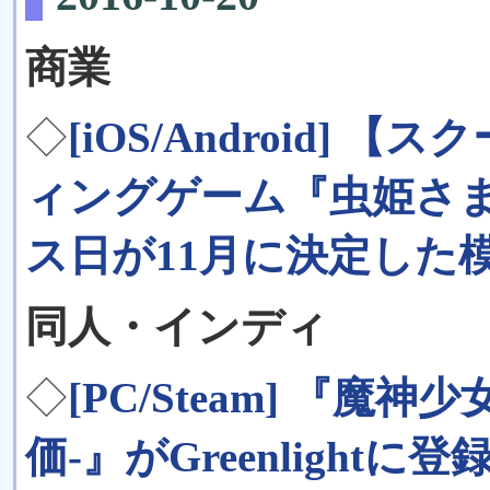
商業
◇
[iOS/Android]
ィングゲーム『虫姫さ
ス日が11月に決定した
同人・インディ
◇
[PC/Steam] 『魔
価-』がGreenlightに登