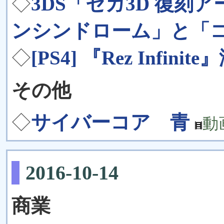
◇
3DS「セガ3D 復刻
ンシンドローム」と「
◇
[PS4] 『Rez Infin
その他
◇
サイバーコア 青
動
2016-10-14
商業