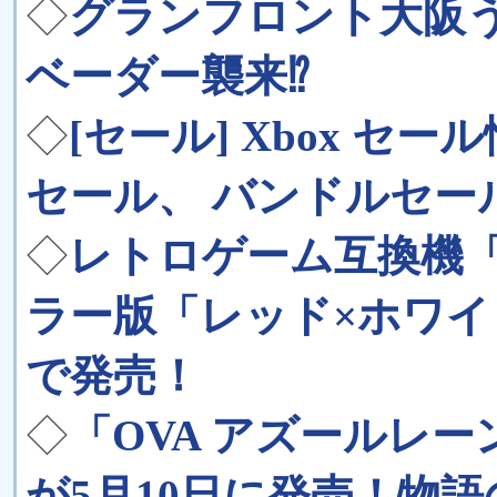
◇
グランフロント大阪
ベーダー襲来⁉️
◇
[セール] Xbox セール
セール、 バンドルセール、
◇
レトロゲーム互換機
ラー版「レッド×ホワイ
で発売！
◇
「OVA アズールレーン Qu
が5月10日に発売！物