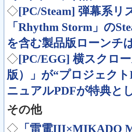
◇
[PC/Steam] 弾
「Rhythm Storm」
を含む製品版ローンチは2
◇
[PC/EGG] 横スクロ
版）」が“プロジェクト
ニュアルPDFが特典と
その他
◇
「雷電III×MIKADO