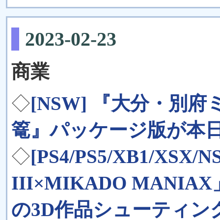
2023-02-23
商業
◇
[NSW] 『大分・別
篭』パッケージ版が本
◇
[PS4/PS5/XB1/X
III×MIKADO MA
の3D作品シューティン