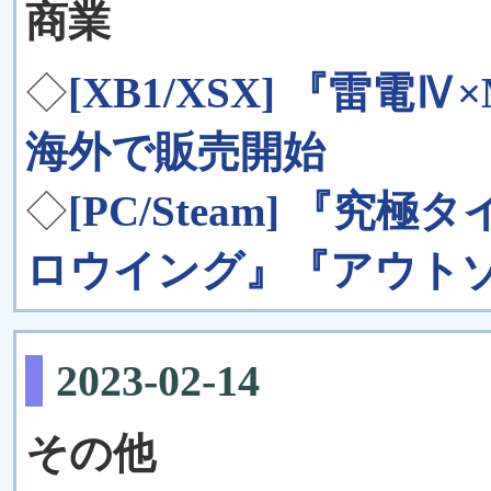
商業
◇
[XB1/XSX] 『雷電Ⅳ×
海外で販売開始
◇
[PC/Steam] 『究
ロウイング』『アウト
2023-02-14
その他