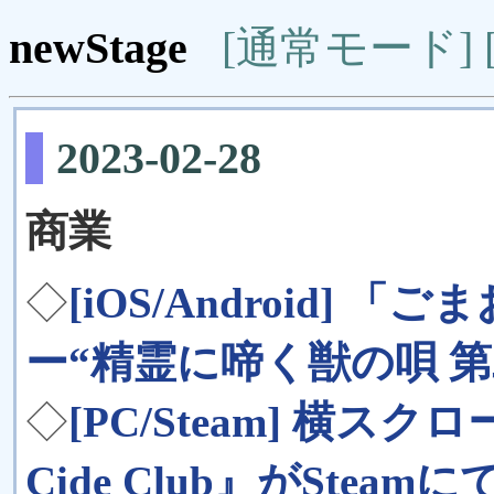
newStage
[通常モード]
2023-02-28
商業
◇
[iOS/Android]
ー“精霊に啼く獣の唄 
◇
[PC/Steam] 横ス
Cide Club』がSte