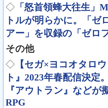
◇
「怒首領蜂大往生」M2 S
トルが明らかに。「ゼ
アー」を収録の「ゼロ
その他
◇
【セガ×ヨコオタロ
ト』2023年春配信決
『アウトラン』などが
RPG