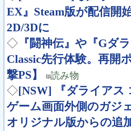
EX』Steam版が配信開
2D/3Dに
◇
『闘神伝』や『Gダライア
Classic先行体験。
撃PS】
読み物
◇
[NSW] 『ダライア
ゲーム画面外側のガジ
オリジナル版からの追