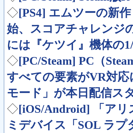
◇
[PS4] エムツーの新作
始、スコアチャレンジ
には『ケツイ』機体の1/
◇
[PC/Steam] PC（
すべての要素がVR対応
モード」が本日配信ス
◇
[iOS/Android]
ミデバイス「SOL ラ