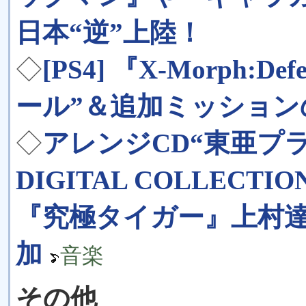
日本“逆”上陸！
◇
[PS4] 『X-Morph:
ール”＆追加ミッション
◇
アレンジCD“東亜プラン
DIGITAL COLLECTIO
『究極タイガー』上村達
加
音楽
その他