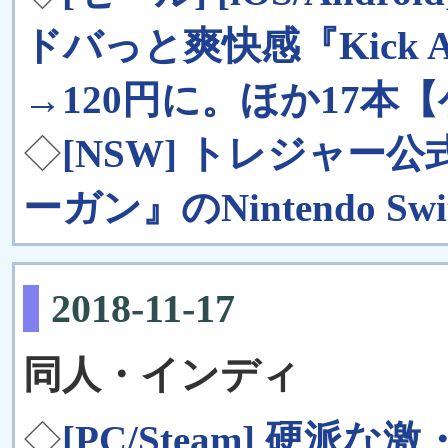
ドバっと爽快感『Kick As
→120円に。ほか17本
◇
[NSW] トレジャ
ーガン』のNintendo 
2018-11-17
同人・インディ
◇
[PC/Steam] 硬