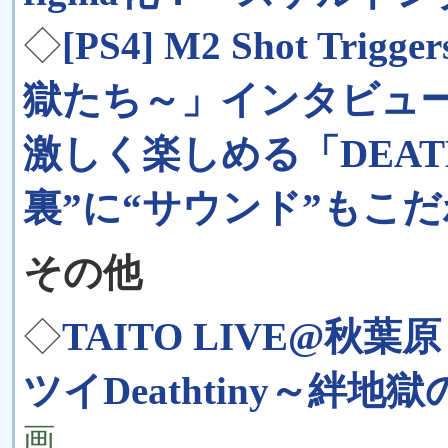
◇
[PS4] M2 Shot Trig
獄たち～」インタビュ
激しく楽しめる「DEAT
裏”に“サウンド”もこ
その他
◇
TAITO LIVE@秋
ツイDeathtiny～絆地獄
画