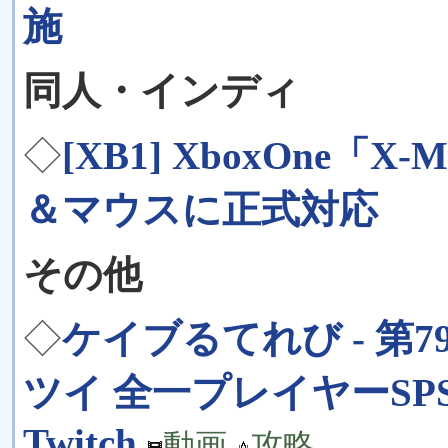
施
同人・インディ
◇
[XB1] XboxOne「X-
＆マウスに正式対応
その他
◇
ケイブるてれび - 第
ツイ 全一プレイヤーSPS
Twitch
動画
攻略