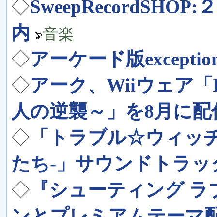
◇
SweepRecordSH
内
音楽
◇
アーケード版except
◇
アーク、Wiiウェア「BI
人の逆襲～」を8月に配
◇
「トラブル☆ウィッチ
たち-」サウンドトラッ
◇
『シューティング ラ
ンとプレミアムテーマ