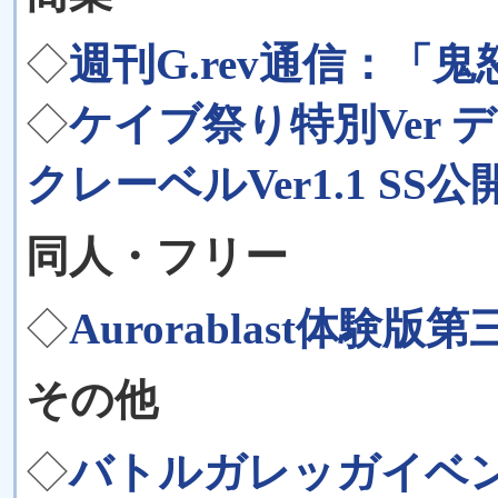
◇
週刊G.rev通信：「
◇
ケイブ祭り特別Ver
クレーベルVer1.1 SS公
同人・フリー
◇
Aurorablast体験版
その他
◇
バトルガレッガイベ