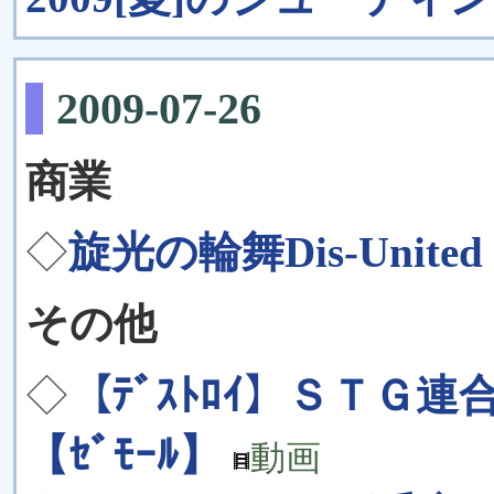
2009-07-26
商業
◇
旋光の輪舞Dis-Unite
その他
◇
【ﾃﾞｽﾄﾛｲ】ＳＴＧ
【ｾﾞﾓｰﾙ】
動画