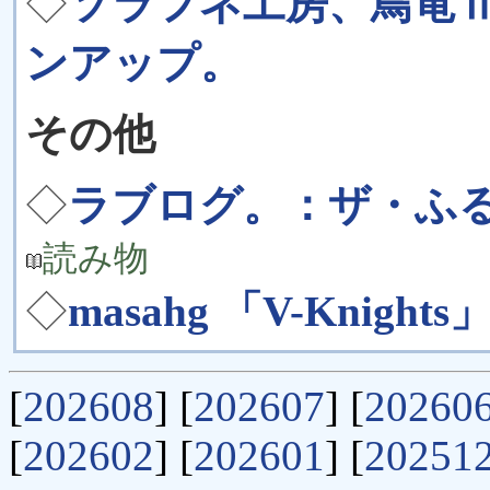
◇
ソラフネ工房、鳥竜Ⅱ-仮
ンアップ。
その他
◇
ラブログ。：ザ・ふ
読み物
◇
masahg 「V-Knig
[
202608
] [
202607
] [
20260
[
202602
] [
202601
] [
20251