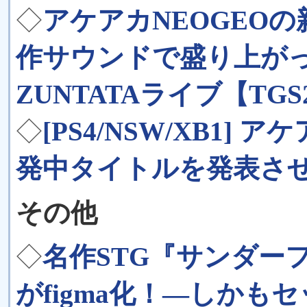
◇
アケアカNEOGEO
作サウンドで盛り上が
ZUNTATAライブ【TGS2
◇
[PS4/NSW/XB1]
発中タイトルを発表さ
その他
◇
名作STG『サンダーフ
がfigma化！―しかも