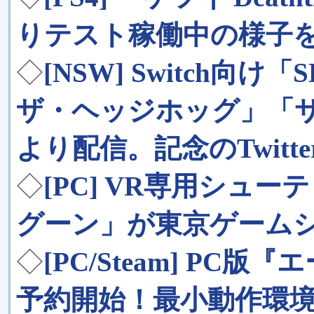
りテスト稼働中の様子
◇
[NSW] Switch向
ザ・ヘッジホッグ」「サ
より配信。記念のTwitt
◇
[PC] VR専用シュ
グーン」が東京ゲーム
◇
[PC/Steam] PC
予約開始！最小動作環境はG