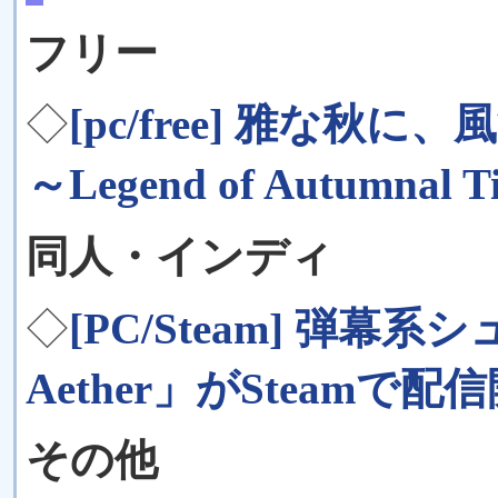
フリー
◇
[pc/free] 雅な
～Legend of Autumnal T
同人・インディ
◇
[PC/Steam] 弾幕
Aether」がSteamで配
その他