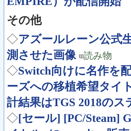
EMPIRE）が配信開始
その他
◇
アズールレーン公式
測させた画像
読み物
◇
Switch向けに名作を
ーズへの移植希望タイ
計結果はTGS 2018の
◇
[セール] [PC/Steam] 