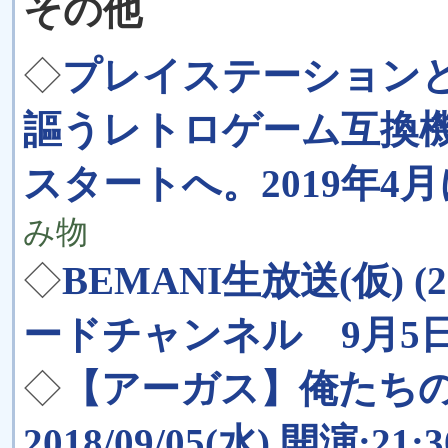
その他
◇
プレイステーション
謳うレトロゲーム互換機「
スタートへ。2019年
み物
◇
BEMANI生放送(仮) (
ードチャンネル 9月5日 2
◇
【アーガス】俺たち
2018/09/05(水) 開演:21:3