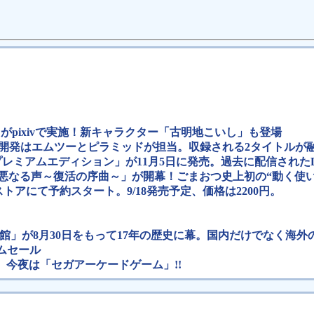
コンテストがpixivで実施！新キャラクター「古明地こいし」も登場
ョン」の開発はエムツーとピラミッドが担当。収録される2タイトル
ウン プレミアムエディション」が11月5日に発売。過去に配信され
に響く邪悪なる声～復活の序曲～」が開幕！ごまおつ史上初の“動く使
内ストアにて予約スタート。9/18発売予定、価格は2200円。
館」が8月30日をもって17年の歴史に幕。国内だけでなく海
タイムセール
、今夜は「セガアーケードゲーム」!!