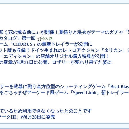
ント「夜に咲く花の散る前に」が開催！夏祭りと浴衣がテーマのガチャ
ルカタログ」第一回
読み物
ィングゲーム「CHORUS」の最新トレイラーが公開に
ズカット版も収録！ドイツ生まれのレトロアクション『タリカン』シリ
ァイターエディション」の店舗オリジナル購入特典が公開！
ーリーの新章が8月31日に公開。ロザリーが変わり果てた姿に
ーケンサーを武器に戦う全方位型のシューティングゲーム「Beat Blas
変わるごちゃまぜアーケード風ゲーム『Speed Limit』新トレイラ
しているため利用できなくなったとのことです
クIII」が8月28日に発売