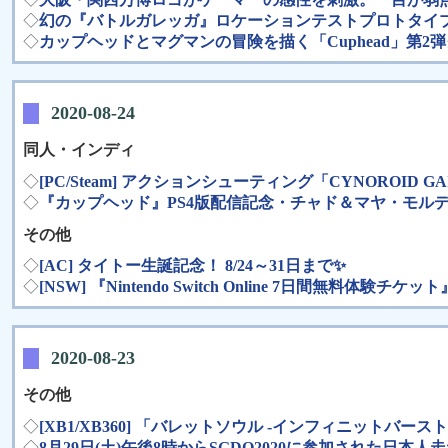
◇
幻の『バトルガレッガ』ロケーションテストプロトタイプ基
◇
カップヘッドとマグマンの冒険を描く「Cuphead」第2
2020-08-24
同人・インディ
◇
[PC/Steam] アクションシューティング「CYNOROID
◇
『カップヘッド』PS4版配信記念・チャド＆マヤ・モル
その他
◇
[AC] タイトー生誕記念！ 8/24～31日まで✨
◇
[NSW] 『Nintendo Switch Online 7日間無料体
2020-08-23
その他
◇
[XB1/XB360] 「バレットソウル -インフィニットバースト-
◇
8月29日(土)午後8時からSGDQ2020に参加された日