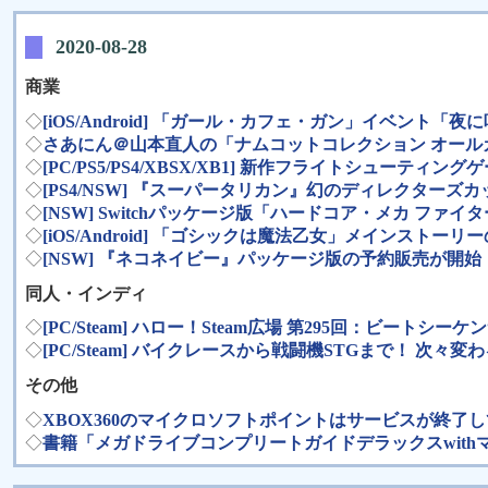
2020-08-28
商業
◇
[iOS/Android] 「ガール・カフェ・ガン」イベ
◇
さあにん＠山本直人の「ナムコットコレクション オー
◇
[PC/PS5/PS4/XBSX/XB1] 新作フライトシューテ
◇
[PS4/NSW] 『スーパータリカン』幻のディレクター
◇
[NSW] Switchパッケージ版「ハードコア・メカ フ
◇
[iOS/Android] 「ゴシックは魔法乙女」メインスト
◇
[NSW] 『ネコネイビー』パッケージ版の予約販売が開始
同人・インディ
◇
[PC/Steam] ハロー！Steam広場 第295回：ビートシ
◇
[PC/Steam] バイクレースから戦闘機STGまで！ 次々
その他
◇
XBOX360のマイクロソフトポイントはサービスが終了
◇
書籍「メガドライブコンプリートガイドデラックスwithマー