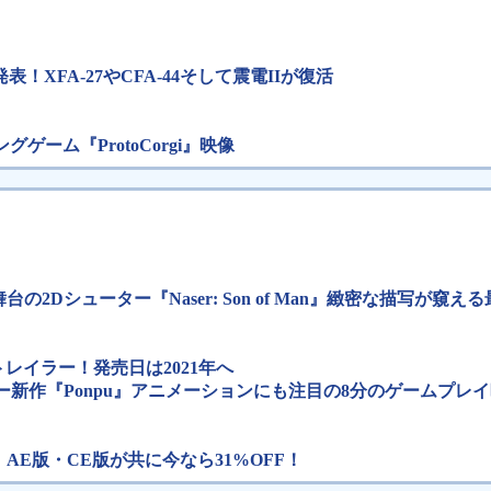
発表！XFA-27やCFA-44そして震電IIが復活
グゲーム『ProtoCorgi』映像
欧舞台の2Dシューター『Naser: Son of Man』緻密な描写が
an』新トレイラー！発売日は2021年へ
シューター新作『Ponpu』アニメーションにも注目の8分のゲームプレ
』AE版・CE版が共に今なら31%OFF！