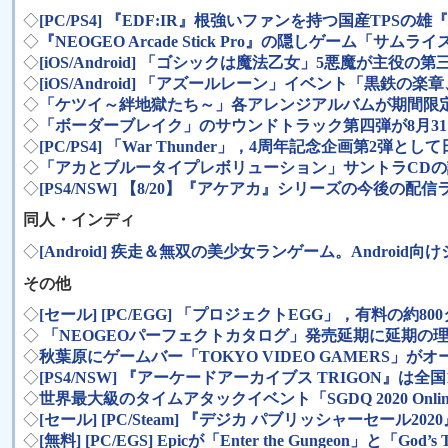
◇
[PC/PS4] 『EDF:IR』根強いファンを持つ国産T
◇
『NEOGEO Arcade Stick Pro』の隠しゲーム
◇
[iOS/Android] 「ゴシックは魔法乙女」5悪魔が主役の第
◇
[iOS/Android] 「アズールレーン」イベント「黒鉄
◇
「ケツイ～絆地獄たち～」各アレンジアルバムが期間限定
◇
「ボーダーブレイク」のサウンドトラック第四弾が8月3
◇
[PC/PS4] 「War Thunder」，4周年記念企画第2
◇
「アカとブルータイプレボリューション」サントラCDの試
◇
[PS4/NSW] 【8/20】『アケアカ』シリーズの今後
同人・インディ
◇
[Android] 疾走＆無双の美少女ランゲーム。Andr
その他
◇
[セール] [PC/EGG] 「プロジェクトEGG」，有料の約8
◇
「NEOGEOパーフェクトカタログ」発売延期に延期の
◇
秋葉原にゲームバー「TOKYO VIDEO GAMERS
◇
[PS4/NSW] 『アーケードアーカイブス TRIGON
◇
世界最大級のタイムアタックイベント「SGDQ 2020 O
◇
[セール] [PC/Steam] 『デジカ パブリッシャーセール20
◇
[無料] [PC/EGS] Epicが「Enter the Gungeon」と