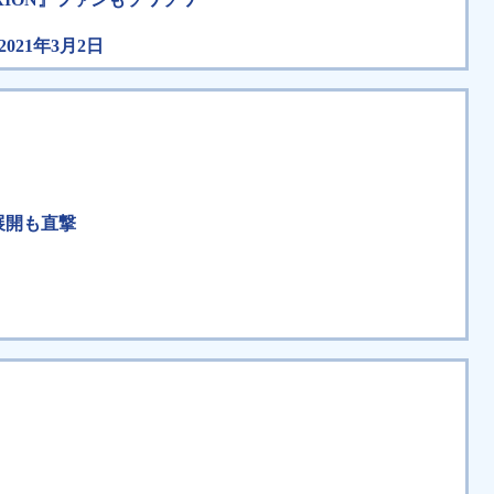
21年3月2日
展開も直撃