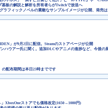
板の解説と解析を所有者らがTwitchで放送へ
弾グラフィックノベルの素敵なサンプルイメージが公開、発売は20
 GAIDEN」が9月2日に配信。Steamのストアページが公開
デンハウアー氏に聞く。追加DLCやアニメの進捗など、今後の
験チケット』の配布期間は本日23時までです
」XboxOneストアでも価格改定(1650→1080円)
本人走者の皆様の振り返り配信があります。