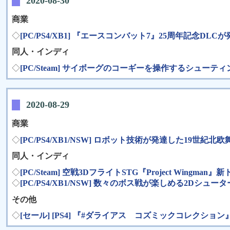
2020-08-30
商業
◇
[PC/PS4/XB1] 『エースコンバット7』25周年記念DLCが
同人・インディ
◇
[PC/Steam] サイボーグのコーギーを操作するシューティン
2020-08-29
商業
◇
[PC/PS4/XB1/NSW] ロボット技術が発達した19世紀北
同人・インディ
◇
[PC/Steam] 空戦3DフライトSTG『Project Wingm
◇
[PC/PS4/XB1/NSW] 数々のボス戦が楽しめる2D
その他
◇
[セール] [PS4] 『#ダライアス コズミックコレクション