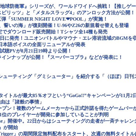
PSの雄『地球防衛軍』シリーズが、ワールドワイドへ挑戦！【推しゲ
「サムライスピリッツ」と「メタルスラッグ4」のアンロック方法が公開！
三弾「SUMMER NIGHT LOVE❤POOL」が実施！
の楽章、誓いの海」が復刻開催！U-96やZ26の新規着せ替えも登場
でダウンロード販売開始！Tシャツ全14種も発売
1日に発売！ユニオンバトルやマウナ・エレ溶岩流域のBGMを
弾として日本語ボイスの全面リニューアルが発表
聴PVが8月21日19時より公開！
の配信ラインナップが公開！『スーパーコブラ』などが発表に！
oid向けシューティング「グミシューター」を紹介する「（ほぼ）日刊
00タイトルが最大85％オフという“GoGo!!”キャンペーンが11月
理由は「諸般の事情」
」がオープン！複数のゲームメーカーから正式許諾を得たゲームバー
』は全国1位のプレイヤーが開発に参加していることが判明
nline」開催中。22日からはシューティングの走者が一斉チャレ
20』が開始
「God’s Trigger」の期間限定無料配布をスタート、次週の無料タイトルはなんと