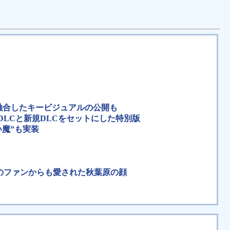
が融合したキービジュアルの公開も
たDLCと新規DLCをセットにした特別版
い魔”も実装
外のファンからも愛された秋葉原の顔