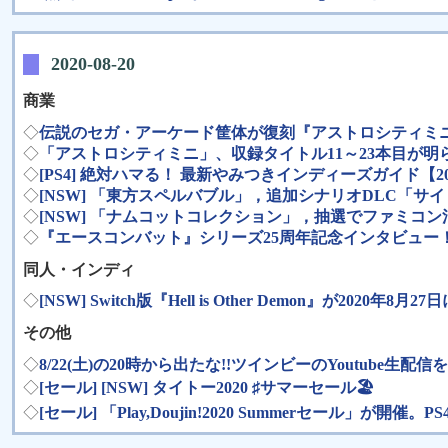
2020-08-20
商業
◇
伝説のセガ・アーケード筐体が復刻『アストロシティミニ
◇
「アストロシティミニ」、収録タイトル11～23本目が明
◇
[PS4] 絶対ハマる！ 最新やみつきインディーズガイド【2
◇
[NSW] 「東方スペルバブル」，追加シナリオDLC「
◇
[NSW] 「ナムコットコレクション」，抽選でファミコ
◇
『エースコンバット』シリーズ25周年記念インタビュー
同人・インディ
◇
[NSW] Switch版『Hell is Other Demon』が2
その他
◇
8/22(土)の20時から出たな!!ツインビーのYoutube生配
◇
[セール] [NSW] タイトー2020 ♯サマーセール🏖
◇
[セール] 「Play,Doujin!2020 Summerセール」が開催。