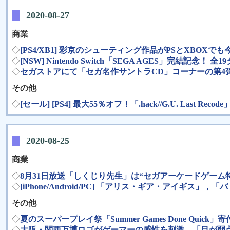
2020-08-27
商業
◇
[PS4/XB1] 彩京のシューティング作品がPSとXBOXで
◇
[NSW] Nintendo Switch「SEGA AGES」完結記
◇
セガストアにて「セガ名作サントラCD」コーナーの第4弾
その他
◇
[セール] [PS4] 最大55％オフ！「.hack//G.U. L
2020-08-25
商業
◇
8月31日放送「しくじり先生」は“セガアーケードゲー
◇
[iPhone/Android/PC] 「アリス・ギア・アイギ
その他
◇
夏のスーパープレイ祭「Summer Games Done Quic
◇
大阪・関西万博ロゴがゲーマーの感性を刺激。「目が弱点の