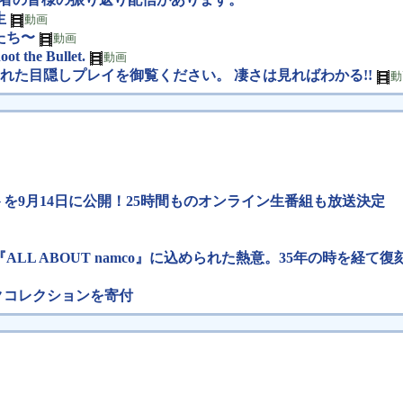
生
動画
地獄たち〜
動画
t the Bullet.
動画
」 Bidで達成された目隠しプレイを御覧ください。 凄さは見ればわかる!!
動
設サイトを9月14日に公開！25時間ものオンライン生番組も放送決定
L ABOUT namco』に込められた熱意。35年の時を経
ックコレクションを寄付