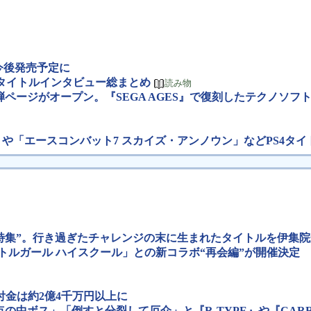
も今後発売予定に
念！ 全19タイトルインタビュー総まとめ
読み物
ページがオープン。『SEGA AGES』で復刻したテクノソフ
ast Recode」や「エースコンバット7 スカイズ・アンノウン」などP
ム特集”。行き過ぎたチャレンジの末に生まれたタイトルを伊集
ス」，「バトルガール ハイスクール」との新コラボ“再会編”が開催決定
k」寄付金は約2億4千万円以上に
中ボス」「倒すと分裂して厄介」と『R-TYPE』や『CARR